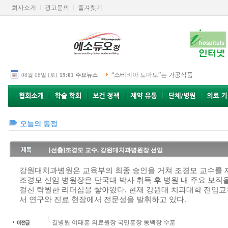
회사소개
광고문의
즐겨찾기
“스테비아 토마토”는 가공식품
08월 08일 (토)
19:01 주요뉴스
오늘의 동정
[선출]조경모 교수, 강원대치과병원장 선임
강원대치과병원은 교육부의 최종 승인을 거쳐 조경모 교수를 제
조경모 신임 병원장은 단국대 박사 취득 후 병원 내 주요 보직
걸친 탁월한 리더십을 쌓아왔다. 현재 강원대 치과대학 전임
서 연구와 진료 현장에서 전문성을 발휘하고 있다.
길병원 이태훈 의료원장 국민훈장 동백장 수훈