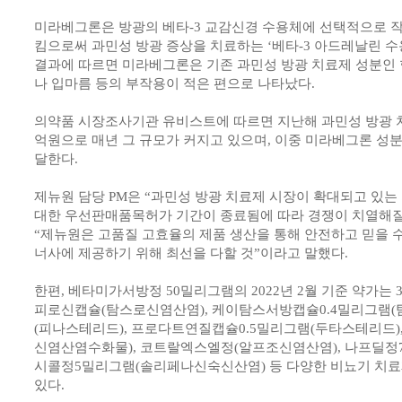
미라베그론은 방광의 베타-3 교감신경 수용체에 선택적으로 
킴으로써 과민성 방광 증상을 치료하는 ‘베타-3 아드레날린 수
결과에 따르면 미라베그론은 기존 과민성 방광 치료제 성분인
나 입마름 등의 부작용이 적은 편으로 나타났다.
의약품 시장조사기관 유비스트에 따르면 지난해 과민성 방광 치료
억원으로 매년 그 규모가 커지고 있으며, 이중 미라베그론 성분의
달한다.
제뉴원 담당 PM은 “과민성 방광 치료제 시장이 확대되고 있
대한 우선판매품목허가 기간이 종료됨에 따라 경쟁이 치열해질
“제뉴원은 고품질 고효율의 제품 생산을 통해 안전하고 믿을 
너사에 제공하기 위해 최선을 다할 것”이라고 말했다.
한편, 베타미가서방정 50밀리그램의 2022년 2월 기준 약가는 
피로신캡슐(탐스로신염산염), 케이탐스서방캡슐0.4밀리그램(
(피나스테리드), 프로다트연질캡슐0.5밀리그램(두타스테리드)
신염산염수화물), 코트랄엑스엘정(알프조신염산염), 나프딜정7
시콜정5밀리그램(솔리페나신숙신산염) 등 다양한 비뇨기 치
있다.