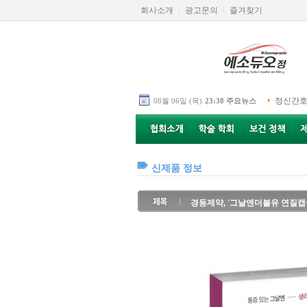
회사소개
광고문의
즐겨찾기
정신간호
08월 06일 (목)
23:38 주요뉴스
신제품 정보
경동제약, '그날엔더블유 연질캡