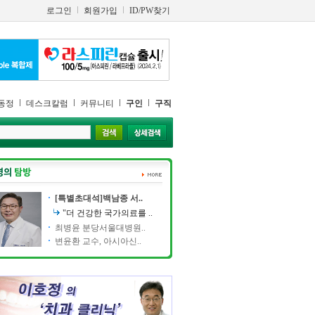
로그인
회원가입
ID/PW찾기
동정
데스크칼럼
커뮤니티
구인
구직
[특별초대석]백남종 서..
"더 건강한 국가의료를 ..
최병윤 분당서울대병원..
변윤환 교수, 아시아신..