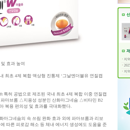
지역
 및 효과 높여
20
지역
내 최초 4제 복합 액상형 진통제 ‘그날엔더블유 연질캡
ft 특허 공법으로 제조된 국내 최초 4제 복합 이중 연질캡
 파마브롬 △지용성 성분인 산화마그네슘 △비타민 B2
아 복용 편의성 및 효과를 극대화했다.
화마그네슘의 속 쓰림 완화 효과 외에 파마브롬과 리보
에 따른 피로감 해소 등 체내 에너지 생성에도 도움을 준