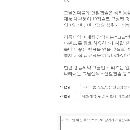
다.
그날엔더블유 연질캡슐은 생리통을 
제품 대부분이 10캡슐로 구성된 것
인 1일 3회, 1회 2캡슐 섭취가 가능
경동제약 마케팅 담당자는 “그날엔더
타민B2를 최초 함유한 4제 복합 
들에게 좋은 반응을 얻을 것으로 예
통제 시장 점유율을 키워나가겠다”
한편 경동제약 그날엔 시리즈는 일
나타내는 그날엔덱스연질캡슐 등으
국제약품, 당뇨병성 신경병증 치
대원제약, 위염 치료제 '에스코