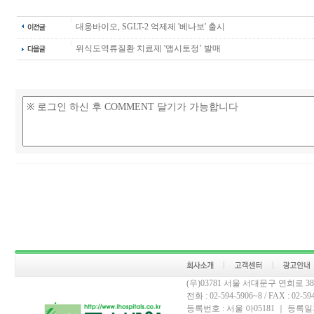
대웅바이오, SGLT-2 억제제 '베나보' 출시
위식도역류질환 치료제 '앱시토정’ 발매
(우)03781 서울 서대문구 연희로 
전화 : 02-594-5906~8 / FAX : 02-594-
등록번호 : 서울 아05181 ｜ 등록일자