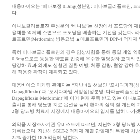
대웅바이오는 ‘베나보정 0.3mg(성분명: 이나보글리플로진, Enavog
다.
이나보글리플로진 주성분의 ‘베나보’는 신장에서 포도당의 재흡수
용체를 억제해 소변으로 포도당을 배출하는 기전을 갖는다. 
트포르민(Metformin) 병용요법 ▲메트포르민과 DPP-4 억제제
특히 이나보글리플로진의 경우 임상시험을 통해 동일 계열 약물 
0.3mg으로도 동등한 약효를 입증해 우수한 혈당강하 효과와 
당강하 효과 외에도 심혈관 질환 예방, 체중 감량, 혈압 강하 
해 적응증 확장이 계획되고 있다.
대웅바이오 마케팅 관계자는 “지난 4월 선보인 ‘포시다파정(
Dapagliflozin)’과 ‘포시다파엠 서방정(성분명: 다파글리플로
Dapagliflozin·Metformin)’에 이어 현재 주목 받고 있는
출시를 통해 당뇨병 치료 옵션을 늘려 환자의 삶의 질 개선에 
2형 당뇨병 치료제 시장에서 대웅바이오의 입지를 넓혀 나가겠
의약품 시장조사기관 유비스트에 따르면, 지난해 2형 당뇨병 시
기록했으며, 지난해 SGLT-2 억제제 계열 단일제와 복합제 처방
22% 증가한 1826억원에 달한다.