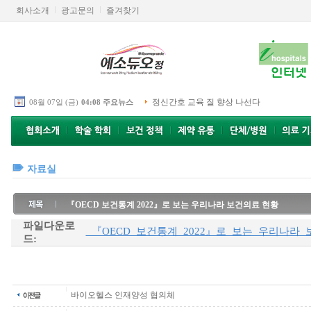
회사소개
광고문의
즐겨찾기
정신간호 교육 질 향상 나선다
08월 07일 (금)
04:08 주요뉴스
자료실
『OECD 보건통계 2022』로 보는 우리나라 보건의료 현황
파일다운로
_『OECD_보건통계_2022』로_보는_우리나라_보
드:
바이오헬스 인재양성 협의체