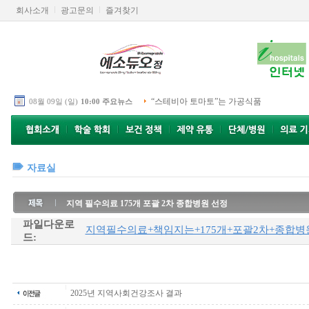
회사소개
광고문의
즐겨찾기
“스테비아 토마토”는 가공식품
08월 09일 (일)
10:00 주요뉴스
자료실
지역 필수의료 175개 포괄 2차 종합병원 선정
파일다운로
지역필수의료+책임지는+175개+포괄2차+종합병원
드:
2025년 지역사회건강조사 결과