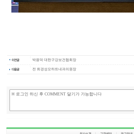
박용덕 대한구강보건협회장
전 희경성모하트내과의원장