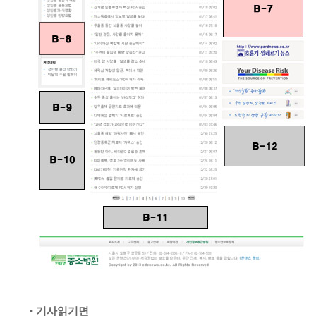
•
기사읽기면