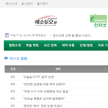
회사소개
광고문의
즐겨찾기
08월 07일 (금)
01:30 주요뉴스
정신간호 교육 질 향상 나선다
데스크 칼럼
455
'수술실 CCTV 설치' 논란
454
"탄탄한 감염병 대응 체계 갖춰야"
453
“적정 수가 기반 개원환경 개선 절실”
452
“진료실 폭행은 심각한 범죄행위”
451
‘문재인 케어’ 찬반 논쟁 뜨겁다