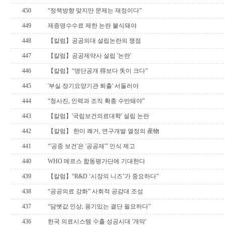
450
“정책방향 맞지만 문제는 재정이다”
449
제증명수수료 제한 논란 불식돼야
448
【칼럼】공공의대 설립논란의 쟁점
447
【칼럼】공공제약사 설립 '논란'
446
【칼럼】“명단공개 得보다 失이 크다”
445
'부실 장기요양기관 퇴출' 서둘러야
444
“청사진, 인력과 조직 확충 수반돼야”
443
【칼럼】'국립보건의료대학' 설립 논란
442
【칼럼】 한미 쾌거, 연구개발 열정의 産物
441
“'공중 보건'은 '공공재'” 인식 제고
440
WHO 메르스 합동평가단에 기대한다
439
【칼럼】“R&D ‘시장의 니즈’가 중요하다”
438
“공공의료 강화” 사회적 공감대 조성
437
“담뱃값 인상, 용기있는 결단 필요하다”
436
한국 의료시스템 수출 성공시대 '개막'