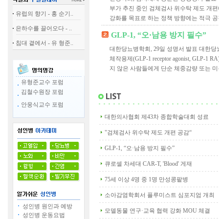
부가 추진 중인 검체검사 위수탁 제도 개편
유럽의 향기 - 홍 순기..
강화를 목표로 하는 정책 방향에는 적극 공
은하수를 끌어오다 - ..
GLP-1, “오·남용 방지 필수”
침대 곁에서 - 유 형준..
대한당뇨병학회, 29일 성명서 발표 대한당뇨병
체작용제(GLP-1 receptor agonist, G
지 않은 사람들에게 단순 체중감량 또는 미용
유형준교수 포럼
김철수원장 포럼
안웅식교수 포럼
대한의사협회 제43차 종합학술대회 성료
"검체검사 위수탁 제도 개편 공감“
GLP-1, “오·남용 방지 필수”
큐로셀 차세대 CAR-T, 'Blood' 게재
75세 이상 4명 중 1명 만성콩팥병
소아감염학회서 플루미스트 심포지엄 개최
성인병 원인과 예방
모델동물 연구·교육 협력 강화 MOU 체결
성인병 운동요법