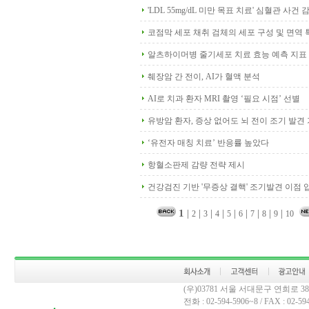
'LDL 55mg/dL 미만 목표 치료' 심혈관 사건
코점막 세포 채취 검체의 세포 구성 및 면역 
알츠하이머병 줄기세포 치료 효능 예측 지표
췌장암 간 전이, AI가 혈액 분석
AI로 치과 환자 MRI 촬영 ‘필요 시점’ 선별
유방암 환자, 증상 없어도 뇌 전이 조기 발견
‘유전자 매칭 치료’ 반응률 높았다
항혈소판제 감량 전략 제시
건강검진 기반 '무증상 결핵' 조기발견 이점 
1
|
|
|
|
|
|
|
|
|
2
3
4
5
6
7
8
9
10
(우)03781 서울 서대문구 연희로 
전화 : 02-594-5906~8 / FAX : 02-594-