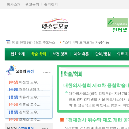
회사소개
광고문의
즐겨찾기
“스테비아 토마토”는 가공식품
08월 10일 (월)
01:21 주요뉴스
[수상]
이선영 교수,...
대한의사협회 제43차 종합학술
[동정]
경북대병원 김...
대한의사협회(회장 김택우)는 지난 7월 
[동정]
최유리 교수,...
랜드 인터컨티넨탈 서울 파르나스에서 열린
[수상]
이홍섭 교수,...
회’를 성공적으로 마쳤다고 밝혔다. 이번 
[동정]
김석중 교수,...
[수상]
조재소 교수,...
"검체검사 위수탁 제도 개편 공
신장학회, 검사체계 충분한 영향평가 필요