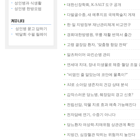
성인병과 식생활
대한신장학회, K-SALT 도구 공개
성인병 한방요법
다발골수종, 새 예후지표 국제학술지 게재
한·일 지방정부 재난관리체계 비교연구
성인병 묻고 답하기
박달회 수필 릴레이
경희대한방병원, 무릎 재활 번역서 출간
고령 결장암 환자, ‘맞춤형 항암 전략’
알츠하이머·파킨슨병 관리
연세대 치대, 장내 미생물로 체중·혈당 조절 
"비염인 줄 알았는데 코안에 물혹이?"
AI로 소아암 생존자의 건강 상태 분석
갑작스러운 당뇨병, 췌장암의 경고 신호?
전립선암, 약물 치료 효과 예측 가능해진다
전자담배 연기, 수증기 아니다
당뇨환자 여성력-치매위험 상관관계 확인
지방간, 심장혈관 막히는 위험까지 높인다