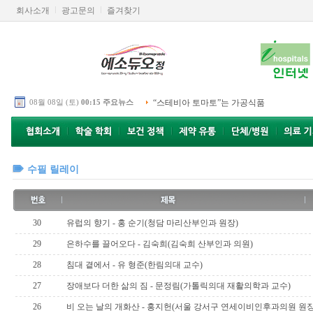
회사소개
광고문의
즐겨찾기
08월 08일 (토)
00:15 주요뉴스
“스테비아 토마토”는 가공식품
수필 릴레이
30
유럽의 향기 - 홍 순기(청담 마리산부인과 원장)
29
은하수를 끌어오다 - 김숙희(김숙희 산부인과 의원)
28
침대 곁에서 - 유 형준(한림의대 교수)
27
장애보다 더한 삶의 짐 - 문정림(가톨릭의대 재활의학과 교수)
26
비 오는 날의 개화산 - 홍지헌(서울 강서구 연세이비인후과의원 원장