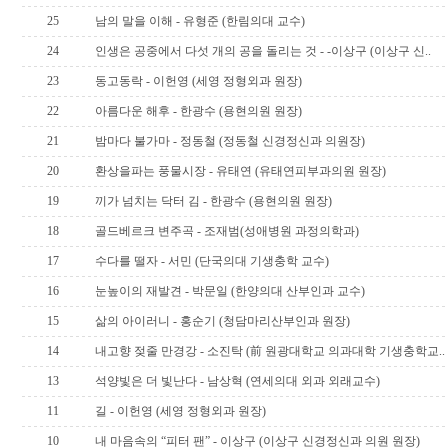
25
남의 말을 이해 - 유형준 (한림의대 교수)
24
인생은 공중에서 다섯 개의 공을 돌리는 것 - -이상구 (이상구 신..
23
동고동락 - 이헌영 (세영 정형외과 원장)
22
아름다운 해후 - 한광수 (용현의원 원장)
21
밤마다 불가마 - 정동철 (정동철 신경정신과 의원장)
20
환상을파는 풍물시장 - 유태연 (유태연피부과의원 원장)
19
끼가 넘치는 닥터 김 - 한광수 (용현의원 원장)
18
골드베르크 변주곡 - 조재범(성애병원 과정의학과)
17
수다를 떨자 - 서민 (단국의대 기생충학 교수)
16
눈높이의 재발견 - 박문일 (한양의대 산부인과 교수)
15
삶의 아이러니 - 홍순기 (청담마리산부인과 원장)
14
내고향 젖줄 만경강 - 소진탁 (前 원광대학교 의과대학 기생충학교..
13
석양빛은 더 빛난다 - 남상혁 (연세의대 외과 외래교수)
11
길 - 이헌영 (세영 정형외과 원장)
10
내 마음속의 “피터 팬” - 이상구 (이상구 신경정신과 의원 원장)