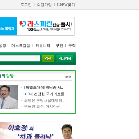
로그인
회원가입
ID/PW찾기
동정
데스크칼럼
커뮤니티
구인
구직
[특별초대석]백남종 서..
"더 건강한 국가의료를 ..
최병윤 분당서울대병원..
변윤환 교수, 아시아신..