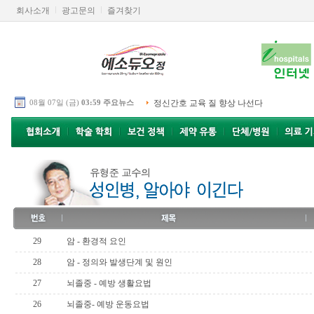
회사소개
광고문의
즐겨찾기
08월 07일 (금)
03:59 주요뉴스
정신간호 교육 질 향상 나선다
29
암 - 환경적 요인
28
암 - 정의와 발생단계 및 원인
27
뇌졸중 - 예방 생활요법
26
뇌졸중- 예방 운동요법