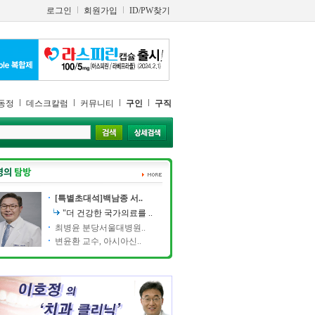
로그인
회원가입
ID/PW찾기
동정
데스크칼럼
커뮤니티
구인
구직
[특별초대석]백남종 서..
"더 건강한 국가의료를 ..
최병윤 분당서울대병원..
변윤환 교수, 아시아신..