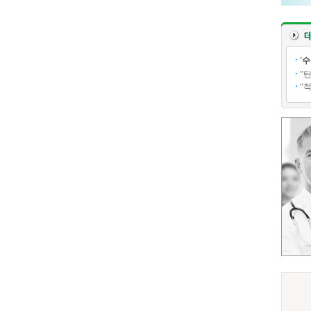
'
"
“