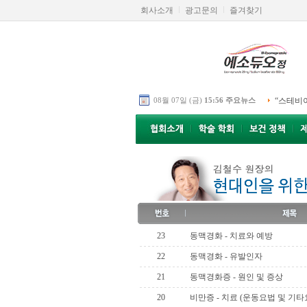
회사소개
광고문의
즐겨찾기
08월 07일 (금)
15:56 주요뉴스
“스테비
23
동맥경화 - 치료와 예방
22
동맥경화 - 유발인자
21
동맥경화증 - 원인 및 증상
20
비만증 - 치료 (운동요법 및 기타