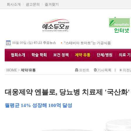
회사소개
광고문의
즐겨찾기
08월 09일 (일)
07:22 주요뉴스
“스테비아 토마토”는 가공식품
HOME
>
제약/유통
프린트
기사목록
l
이전
대웅제약 엔블로, 당뇨병 치료제 '국산화'
월평균 14% 성장해 100억 달성