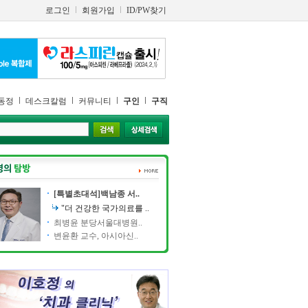
로그인
회원가입
ID/PW찾기
동정
데스크칼럼
커뮤니티
구인
구직
[특별초대석]백남종 서..
"더 건강한 국가의료를 ..
최병윤 분당서울대병원..
변윤환 교수, 아시아신..