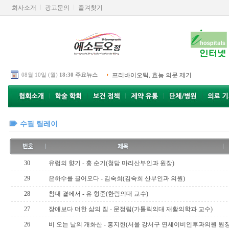
회사소개
광고문의
즐겨찾기
08월 10일 (월)
18:30 주요뉴스
프리바이오틱, 효능 의문 제기
수필 릴레이
30
유럽의 향기 - 홍 순기(청담 마리산부인과 원장)
29
은하수를 끌어오다 - 김숙희(김숙희 산부인과 의원)
28
침대 곁에서 - 유 형준(한림의대 교수)
27
장애보다 더한 삶의 짐 - 문정림(가톨릭의대 재활의학과 교수)
26
비 오는 날의 개화산 - 홍지헌(서울 강서구 연세이비인후과의원 원장