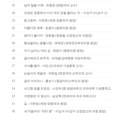
25
남의 말을 이해 - 유형준 (한림의대 교수)
24
인생은 공중에서 다섯 개의 공을 돌리는 것 - -이상구 (이상구 신..
23
동고동락 - 이헌영 (세영 정형외과 원장)
22
아름다운 해후 - 한광수 (용현의원 원장)
21
밤마다 불가마 - 정동철 (정동철 신경정신과 의원장)
20
환상을파는 풍물시장 - 유태연 (유태연피부과의원 원장)
19
끼가 넘치는 닥터 김 - 한광수 (용현의원 원장)
18
골드베르크 변주곡 - 조재범(성애병원 과정의학과)
17
수다를 떨자 - 서민 (단국의대 기생충학 교수)
16
눈높이의 재발견 - 박문일 (한양의대 산부인과 교수)
15
삶의 아이러니 - 홍순기 (청담마리산부인과 원장)
14
내고향 젖줄 만경강 - 소진탁 (前 원광대학교 의과대학 기생충학교..
13
석양빛은 더 빛난다 - 남상혁 (연세의대 외과 외래교수)
11
길 - 이헌영 (세영 정형외과 원장)
10
내 마음속의 “피터 팬” - 이상구 (이상구 신경정신과 의원 원장)