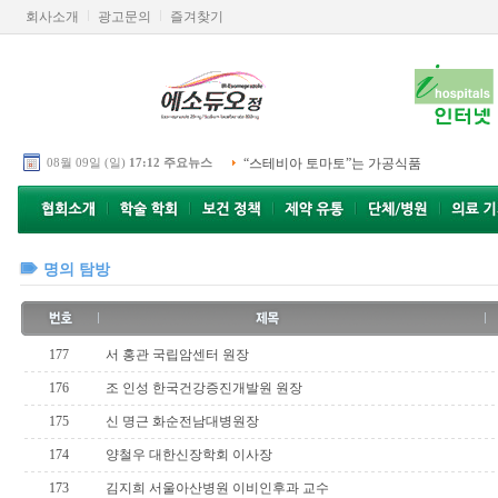
회사소개
광고문의
즐겨찾기
08월 09일 (일)
17:12 주요뉴스
“스테비아 토마토”는 가공식품
명의 탐방
177
서 홍관 국립암센터 원장
176
조 인성 한국건강증진개발원 원장
175
신 명근 화순전남대병원장
174
양철우 대한신장학회 이사장
173
김지희 서울아산병원 이비인후과 교수