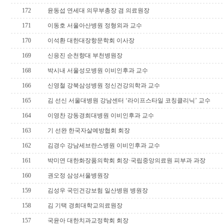
172
윤동섭 연세대 의무부총장 겸 의료원장
171
이동호 서울아산병원 정형외과 교수
170
이석환 대한대장항문학회 이사장
169
신응진 순천향대 부천병원장
168
박시내 서울성모병원 이비인후과 교수
166
신영철 강북삼성병원 정신건강의학과 교수
165
김 선신 서울대병원 강남센터 ‘라이프스타일 코칭클리닉’ 교수
164
이영찬 강동경희대병원 이비인후과 교수
163
기 선완 한국자살예방협회 회장
162
김경수 강남세브란스병원 이비인후과 교수
161
박미연 대한화장품의학회 회장·국립중앙의료원 피부과 과장
160
권오정 삼성서울병원장
159
김성우 국민건강보험 일산병원 병원장
158
김 기택 경희대학교의료원장
157
국윤아 대한치과교정학회 회장