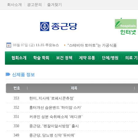
회사소개
광고문의
즐겨찾기
08월 07일 (금)
11:35 주요뉴스
“스테비아 토마토”는 가공식품
신제품 정보
353
한미, 지사제 '로페시콘츄정'
352
흉터개선 습윤밴드 '하이맘 스카'
351
커큐민 성분 숙취해소제 ‘레디큐’
350
종근당, ‘펜잘이알서방정’ 출시
349
종근당, 당뇨병 신약 '듀비에'