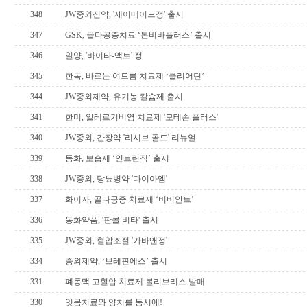
348
JW중외신약, '제이메이드정' 출시
347
GSK, 골다공증치료 ‘본비바플러스’ 출시
346
일양, '바이타-액트' 정
345
한독, 바르는 여드름 치료제 ‘클리어틴’
344
JW중외제약, 유기농 칼슘제 출시
341
한미, 알레르기비염 치료제 '모테손 플러스'
340
JW중외, 간장약 '리시브 골드' 리뉴얼
339
동화, 보습제 ‘인트린직’ 출시
338
JW중외, 당뇨병약 '다이아엠'
337
화이자, 골다공증 치료제 ‘비비안트’
336
동화약품, '판콜 비타' 출시
335
JW중외, 혈압조절 '가바앤정'
334
중외제약, ‘브레핀에스’ 출시
331
폐동맥 고혈압 치료제 볼리브리스 발매
330
잇몸치료와 양치를 동시에!