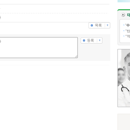
다
다
'
"
“