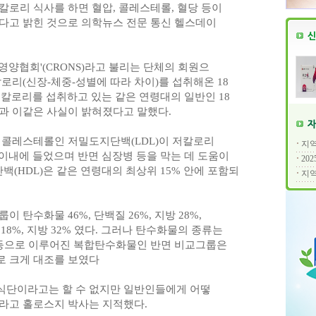
칼로리 식사를 하면 혈압, 콜레스테롤, 혈당 등이
다고 밝힌 것으로 의학뉴스 전문 통신 헬스데이
양협회'(CRONS)라고 불리는 단체의 회원으
50칼로리(신장-체중-성별에 따라 차이)를 섭취해온 18
천550칼로리를 섭취하고 있는 같은 연령대의 일반인 18
과 이같은 사실이 밝혀졌다고 말했다.
 콜레스테롤인 저밀도지단백(LDL)이 저칼로리
지역
이내에 들었으며 반면 심장병 등을 막는 데 도움이
20
(HDL)은 같은 연령대의 최상위 15% 안에 포함되
지역
 탄수화물 46%, 단백질 26%, 지방 28%,
18%, 지방 32% 였다. 그러나 탄수화물의 종류는
 등으로 이루어진 복합탄수화물인 반면 비교그룹은
로 크게 대조를 보였다
식단이라고는 할 수 없지만 일반인들에게 어떻
라고 홀로스지 박사는 지적했다.