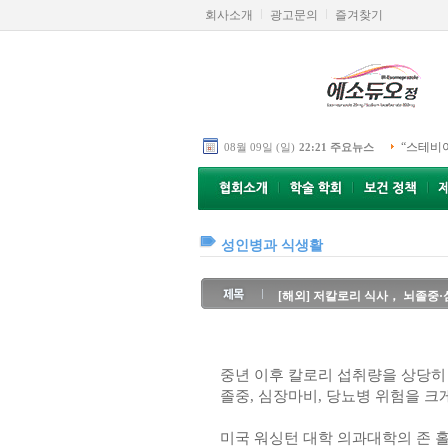
회사소개
광고문의
즐겨찾기
“스테비
08월 09일 (일)
22:21 주요뉴스
성인병과 식생활
[해외] 저칼로리 식사， 뇌졸중
중년 이후 칼로리 섭취량을 상당히
졸중, 심장마비, 당뇨병 위험을 크
미국 워싱턴 대학 의과대학의 존 