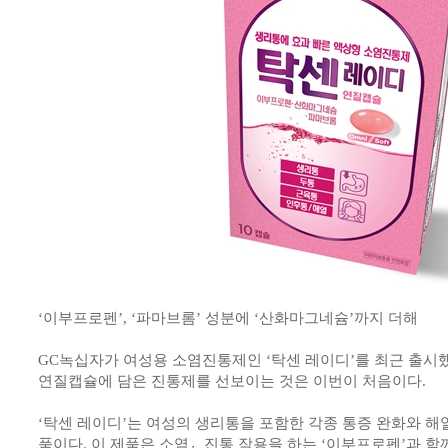
‘이부프로펜’, ‘파마브롬’ 성분에 ‘산화마그네슘’까지 더해
GC녹십자가 여성용 소염진통제인 ‘탁센 레이디’를 최근 출시했
연질캡슐에 담은 진통제를 선보이는 것은 이번이 처음이다.
‘탁센 레이디’는 여성의 생리통을 포함한 각종 통증 완화와 해
품이다. 이 제품은 소염진〮통 작용을 하는 ‘이부프로펜’과 함