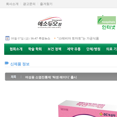
회사소개
광고문의
즐겨찾기
“스테비아 토마토”는 가공식품
08월 07일 (금)
16:47 주요뉴스
신제품 정보
여성용 소염진통제 '탁센 레이디' 출시