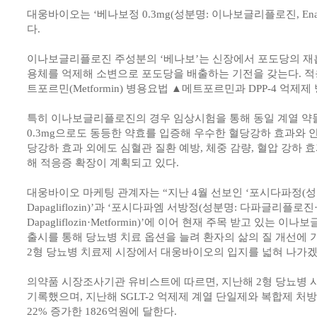
대웅바이오는 ‘베나보정 0.3mg(성분명: 이나보글리플로진, Enavog
다.
이나보글리플로진 주성분의 ‘베나보’는 신장에서 포도당의 재흡수
용체를 억제해 소변으로 포도당을 배출하는 기전을 갖는다. 
트포르민(Metformin) 병용요법 ▲메트포르민과 DPP-4 억제제
특히 이나보글리플로진의 경우 임상시험을 통해 동일 계열 약물 
0.3mg으로도 동등한 약효를 입증해 우수한 혈당강하 효과와 
당강하 효과 외에도 심혈관 질환 예방, 체중 감량, 혈압 강하 
해 적응증 확장이 계획되고 있다.
대웅바이오 마케팅 관계자는 “지난 4월 선보인 ‘포시다파정(
Dapagliflozin)’과 ‘포시다파엠 서방정(성분명: 다파글리플로
Dapagliflozin·Metformin)’에 이어 현재 주목 받고 있는
출시를 통해 당뇨병 치료 옵션을 늘려 환자의 삶의 질 개선에 
2형 당뇨병 치료제 시장에서 대웅바이오의 입지를 넓혀 나가겠
의약품 시장조사기관 유비스트에 따르면, 지난해 2형 당뇨병 시
기록했으며, 지난해 SGLT-2 억제제 계열 단일제와 복합제 처방
22% 증가한 1826억원에 달한다.