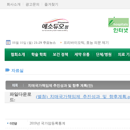
회사소개
광고문의
즐겨찾기
프리바이오틱, 효능 의문 제기
08월 10일 (월)
21:29 주요뉴스
자료실
치매국가책임제 추진성과 및 향후 계획(안)
파일다운로
(별첨)_치매국가책임제_추진성과_및_향후계획.p
드:
2019년 국가암등록통계