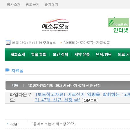
회사소개
광고문의
즐겨찾기
“스테비아 토마토”는 가공식품
08월 08일 (토)
16:20 주요뉴스
자료실
‘고령자친화기업’ 2023년 상반기 47개 신규 선정
[보도참고자료]_어르신이_역량을_발휘하는_‘고령
파일다운로
기_47개_신규_선정.pdf
드:
「통계로 보는 사회보장 2022」