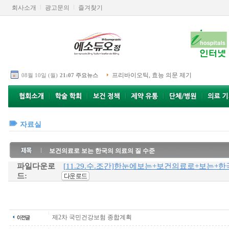
회사소개
광고문의
즐겨찾기
프리바이오틱, 효능 의문 제기
08월 10일 (월)
21:07 주요뉴스
자료실
보건의료로 보는 한국의 의료의 질 수준
파일다운로
[11.29.수.조간]한눈에보는+보건의료로+보는+한
드:
제2차 국민건강보험 종합계획