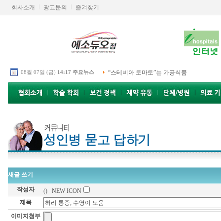
회사소개
광고문의
즐겨찾기
08월 07일 (금)
14:17 주요뉴스
“스테비아 토마토”는 가공식품
새글 쓰기
작성자
()
NEW ICON
제목
이미지첨부