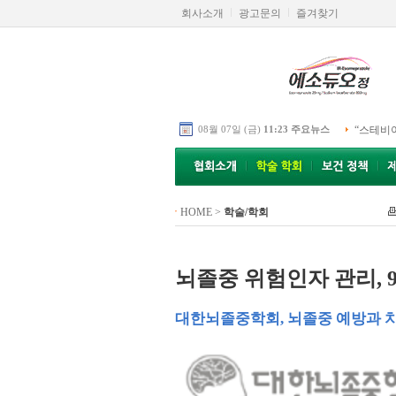
회사소개
광고문의
즐겨찾기
08월 07일 (금)
11:23 주요뉴스
“스테비
HOME
>
학술/학회
뇌졸중 위험인자 관리, 
대한뇌졸중학회, 뇌졸중 예방과 치