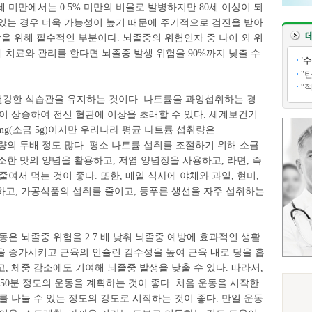
 미만에서는 0.5% 미만의 비율로 발병하지만 80세 이상이 되
 있는 경우 더욱 가능성이 높기 때문에 주기적으로 검진을 받아
방을 위해 필수적인 부분이다. 뇌졸중의 위험인자 중 나이 외 위
치료와 관리를 한다면 뇌졸중 발생 위험을 90%까지 낮출 수
'
"
“
 건강한 식습관을 유지하는 것이다. 나트륨을 과잉섭취하는 경
이 상승하여 전신 혈관에 이상을 초래할 수 있다. 세계보건기
0mg(소금 5g)이지만 우리나라 평균 나트륨 섭취량은
도로 권장량의 두배 정도 많다. 평소 나트륨 섭취를 조절하기 위해 소금
고소한 맛의 양념을 활용하고, 저염 양념장을 사용하고, 라면, 즉
여서 먹는 것이 좋다. 또한, 매일 식사에 야채와 과일, 현미,
하고, 가공식품의 섭취를 줄이고, 등푸른 생선을 자주 섭취하는
동은 뇌졸중 위험을 2.7 배 낮춰 뇌졸중 예방에 효과적인 생활
을 증가시키고 근육의 인슐린 감수성을 높여 근육 내로 당을 흡
, 체중 감소에도 기여해 뇌졸중 발생을 낮출 수 있다. 따라서,
 150분 정도의 운동을 계획하는 것이 좋다. 처음 운동을 시작한
를 나눌 수 있는 정도의 강도로 시작하는 것이 좋다. 만일 운동