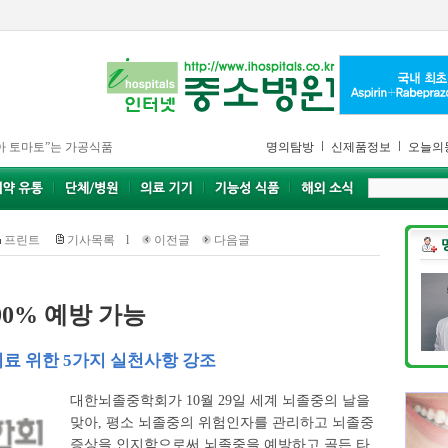
아 토마토”는 가공식품
명의탐방
신제품정보
오늘의
프린트
기사목록
l
이전글
다음글
90% 예방 가능
료 위한 5가지 실천사항 강조
대한뇌졸중학회가 10월 29일 세계 뇌졸중의 날을
맞아, 평소 뇌졸중의 위험인자를 관리하고 뇌졸중
증상을 인지함으로써 뇌졸중을 예방하고 골든 타