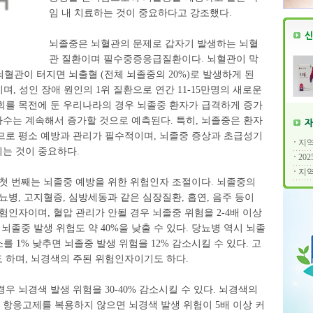
임 내 치료하는 것이 중요하다고 강조했다.
뇌졸중은 뇌혈관의 문제로 갑자기 발생하는 뇌혈
관 질환이며 필수중증응급질환이다. 뇌혈관이 막
 뇌혈관이 터지면 뇌출혈 (전체 뇌졸중의 20%)로 발생하게 된
며, 성인 장애 원인의 1위 질환으로 연간 11-15만명의 새로운
회를 목전에 둔 우리나라의 경우 뇌졸중 환자가 급격하게 증가
수는 계속해서 증가할 것으로 예측된다. 특히, 뇌졸중은 환자
므로 평소 예방과 관리가 필수적이며, 뇌졸중 증상과 초급성기
지역
는 것이 중요하다.
20
지역
 첫 번째는 뇌졸중 예방을 위한 위험인자 조절이다. 뇌졸중의
뇨병, 고지혈증, 심방세동과 같은 심장질환, 흡연, 음주 등이
험인자이며, 혈압 관리가 안될 경우 뇌졸중 위험을 2-4배 이상
뇌졸중 발생 위험도 약 40%을 낮출 수 있다. 당뇨병 역시 뇌졸
를 1% 낮추면 뇌졸중 발생 위험을 12% 감소시킬 수 있다. 고
 하며, 뇌경색의 주된 위험인자이기도 하다.
 뇌경색 발생 위험을 30-40% 감소시킬 수 있다. 뇌경색의
항응고제를 복용하지 않으면 뇌경색 발생 위험이 5배 이상 커