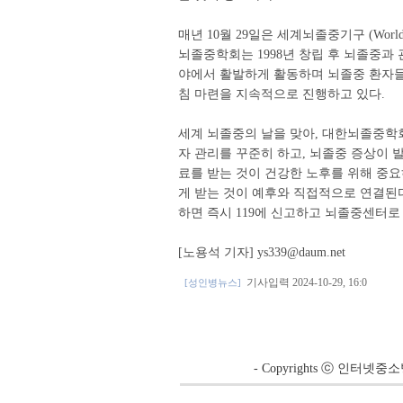
매년 10월 29일은 세계뇌졸중기구 (World S
뇌졸중학회는 1998년 창립 후 뇌졸중과 관
야에서 활발하게 활동하며 뇌졸중 환자들
침 마련을 지속적으로 진행하고 있다.
세계 뇌졸중의 날을 맞아, 대한뇌졸중학
자 관리를 꾸준히 하고, 뇌졸중 증상이 
료를 받는 것이 건강한 노후를 위해 중요
게 받는 것이 예후와 직접적으로 연결된다
하면 즉시 119에 신고하고 뇌졸중센터로
[노용석 기자] ys339@daum.net
기사입력 2024-10-29, 16:0
[성인병뉴스]
- Copyrights ⓒ 인터넷중소