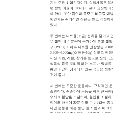
지는 주요 위험인자이다. 심방세동은 50세
면 발병 비율이 10%에 이르며 심장병이
야 한다. 또한 금연과 금주도 뇌졸중 예
험인자는 주기적인 진단을 받고 적절하게 
있다.
두 번째는 나트륨(소금) 섭취를 줄이고
우 혈액 내 수분량이 증가하게 되고 혈압
구 (WHO)의 하루 나트륨 권장량은 200
3,600~4,000mg(소금 9~10g) 정
대신 식초, 레몬, 참기름 등으로 신맛, 
석음식 등을 조리할 때는 스프나 양념을 줄
통밀과 같이 정제되지 않은 곡물을 섭취
것이 좋다.
세 번째는 꾸준한 운동이다. 규칙적인 운
습관이다. 꾸준하게 운동을 하면 근육량
수시켜 혈당을 조절하며, 혈압을 조절하고
적어도 하루에 30분 정도 주 3-5일씩 총
다면 운동을 하는 동안 옆 사람과 이야기