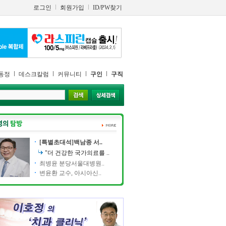
로그인
회원가입
ID/PW찾기
동정
데스크칼럼
커뮤니티
구인
구직
[특별초대석]백남종 서..
"더 건강한 국가의료를 ..
최병윤 분당서울대병원..
변윤환 교수, 아시아신..