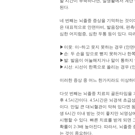
할 시간이 부족하다면, 실생활에서 계단 
된다.
네 번째는 뇌졸중 증상을 기억하는 것이다
은 대표적으로 안면마비, 발음장애, 편측
심한 어지럼증, 심한 두통 등이 있다. 
▶이웃: 이~하고 웃지 못하는 경우 (안면
▶손: 두 손을 앞으로 뻗지 못하거나 한쪽
▶발: 발음이 어눌해지거나 말이 통하지 
▶시선: 시선이 한쪽으로 쏠리는 경우 (
이러한 증상 중 어느 한가지라도 이상하다
다섯 번째는 뇌졸중 치료의 골든타임을 
후 4.5시간이다. 4.5시간은 뇌경색 초
이다. 만일 큰 대뇌혈관이 막혀 있다면 
생 6시간 이내 받는 것이 좋지만 뇌영상
시행할 수 있다. 빠른 치료를 받게 되면
확률이 2-3배 높아진다. 따라서, 뇌졸
는 것이 중요하다.