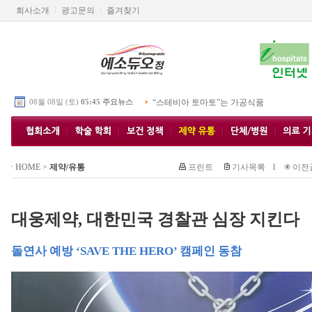
회사소개
광고문의
즐겨찾기
08월 08일 (토)
05:45 주요뉴스
“스테비아 토마토”는 가공식품
HOME
>
제약/유통
프린트
기사목록
l
이전
대웅제약, 대한민국 경찰관 심장 지킨다
돌연사 예방 ‘SAVE THE HERO’ 캠페인 동참