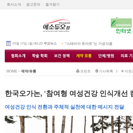
회사소개
광고문의
즐겨찾기
08월 10일 (월)
02:23 주요뉴스
“스테비아 토마토”는 가공식품
HOME
>
제약/유통
프린트
기사목록
l
이전
한국오가논, '참여형 여성건강 인식개선 
여성건강 인식 전환과 주체적 실천에 대한 메시지 전달