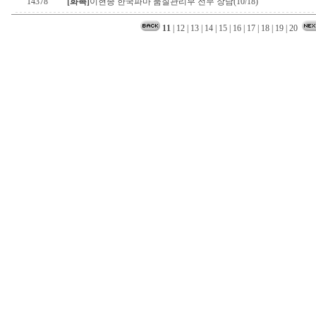
14378
[화촉]
이현종 한국파마 품질관리부 전무 장남(10/18)
11
|
12
|
13
|
14
|
15
|
16
|
17
|
18
|
19
|
20