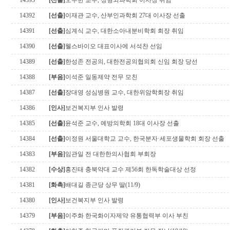
14393
[선출]
오주한 교수, 정형외과학회 이사장 취임
14392
[선출]
이재관 교수, 산부인과학회 27대 이사장 선출
14391
[선출]
심계식 교수, 대한소아내분비학회 회장 취임
14390
[선출]
웰스바이오 대표이사에 서석찬 선임
14389
[선출]
한성존 전공의, 대한전공의협의회 신임 회장 당선
14388
[부음]
이석준 일동제약 전무 모친
14387
[선출]
장대영 성심병원 교수, 대한위암학회장 취임
14386
[인사]
보건복지부 인사 발령
14385
[선출]
윤석준 교수, 예방의학회 18대 이사장 선출
14384
[선출]
이정원 서울대학교 교수, 한국분자·세포생물학회 회장 선출
14383
[부음]
임관일 전 대한한의사협회 부회장
14382
[수상]
홍진태 충북약대 교수 제56회 한독학술대상 선정
14381
[화촉]
배대길 종근당 상무 딸(11/9)
14380
[인사]
보건복지부 인사 발령
14379
[부음]
이주화 한국화이자제약 유통협력부 이사 부친