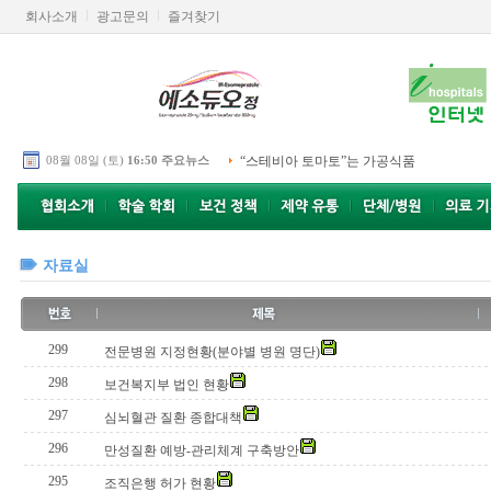
회사소개
광고문의
즐겨찾기
08월 08일 (토)
16:50 주요뉴스
“스테비아 토마토”는 가공식품
자료실
299
전문병원 지정현황(분야별 병원 명단)
298
보건복지부 법인 현황
297
심뇌혈관 질환 종합대책
296
만성질환 예방-관리체계 구축방안
295
조직은행 허가 현황