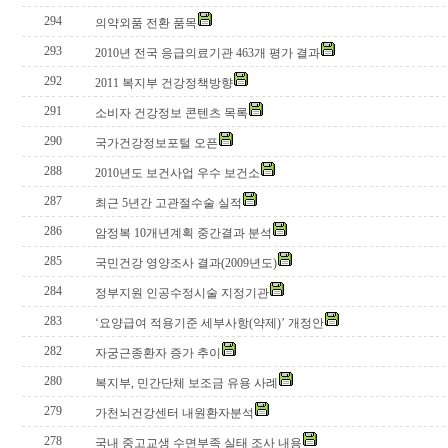
294
의약외품 전환 품목
293
2010년 전국 응급의료기관 463개 평가 결과
292
2011 복지부 건강정책방향
291
소비자 건강정보 콘텐츠 목록
290
국가건강정보포털 오픈
288
2010년도 보건사업 우수 보건소
287
최근 5년간 고관절수술 실적
286
암정복 10개년계획 중간결과 분석
285
국민건강 영양조사 결과(2009년도)
284
정부지원 인공수정시술 지정기관
283
‘요양급여 적용기준 세부사항(약제)’ 개정안
282
자궁근종환자 증가 추이
280
복지부, 민간단체 보조금 유용 사례
279
가천뇌건강센터 내원환자분석
278
국내 중고교생 수면부족 실태 조사 내용