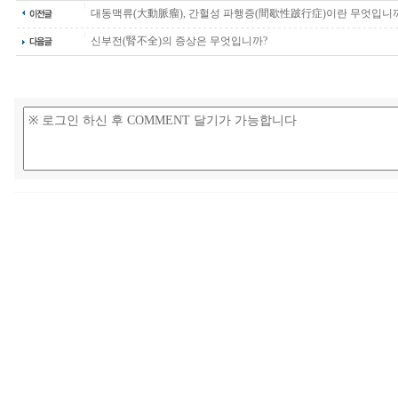
대동맥류(大動脈瘤), 간헐성 파행증(間歇性跛行症)이란 무엇입니
신부전(腎不全)의 증상은 무엇입니까?