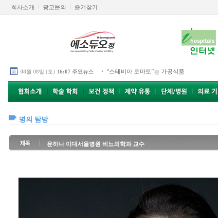
회사소개
광고문의
즐겨찾기
“스테비아 토마토”는 가공식품
08월 08일 (토)
16:07 주요뉴스
명의 탐방
윤하나 이대서울병원 비뇨의학과 교수