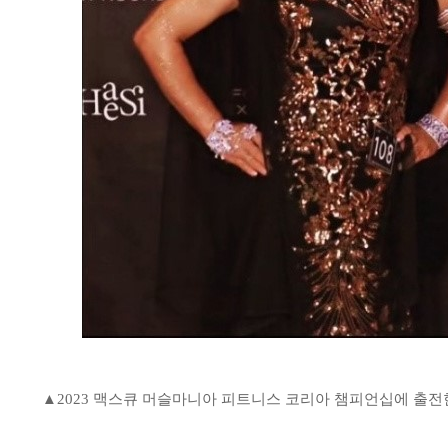
▲2023 맥스큐 머슬마니아 피트니스 코리아 챔피언십에 출전한