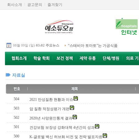
회사소개
광고문의
즐겨찾기
08월 09일 (일)
03:02 주요뉴스
“스테비아 토마토”는 가공식품
자료실
504
2021 만성질환 현황과 이슈
503
암 질환 적정성평가 개편
502
2020년 사망원인통계 결과
501
건강보험 보장성 강화대책 4년간의 성과
500
K-글로벌 백신 허브화 비전 및 전략 발표자료