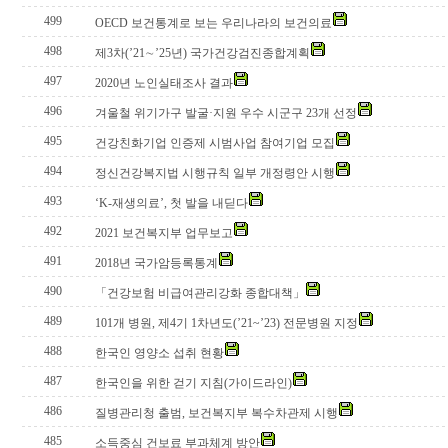
499
OECD 보건통계로 보는 우리나라의 보건의료
498
제3차(’21∼’25년) 국가건강검진종합계획
497
2020년 노인실태조사 결과
496
겨울철 위기가구 발굴·지원 우수 시군구 23개 선정
495
건강친화기업 인증제 시범사업 참여기업 모집
494
정신건강복지법 시행규칙 일부 개정령안 시행
493
‘K-재생의료’, 첫 발을 내딛다
492
2021 보건복지부 업무보고
491
2018년 국가암등록통계
490
「건강보험 비급여관리강화 종합대책」
489
101개 병원, 제4기 1차년도(’21~’23) 전문병원 지정
488
한국인 영양소 섭취 현황
487
한국인을 위한 걷기 지침(가이드라인)
486
질병관리청 출범, 보건복지부 복수차관제 시행
485
소득중심 건보료 부과체계 방안