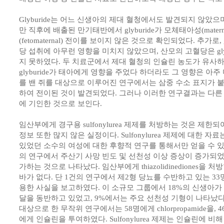
Glyburide는 어느 신생아의 제대 혈청에서도 발견되지 않았
만 직후에 배출된 만기태반에서 glyburide가 모체태아성(matern
(fetomaternal) 전이를 보이지 않은 것으로 확인되었다. 추가로, g
당 섭취에 아무런 영향을 미치지 않았으며, 산모의 고혈당은 glyb
지 못하였다. 두 치료군에서 제대 혈청의 인슐린 농도가 유사
glyburide가 태아에게 영향을 주었다 하더라도 그 영향은 아
를 밴 쥐를 대상으로 이루어진 연구에서는 삼중 수소 표지가 붙은 g
하여 전이된 것이 발견되었다. 그러나 이러한 연구결과는 다른
에 기인한 것으로 보인다.
임산부에게 경구용 sulfonylurea 제제를 처방하는 것은 제한
정보 또한 많지 않은 실정이다. Sulfonylurea 제제에 대한 
있었던 소수의 여성에 대한 후향적 연구를 통해서만 얻을 수 있었
의 연구에서 주산기 사망 빈도 및 선천성 이상 증상이 증가되었
가하는 것으로 나타났다. 임산부에게 thiazolidinediones을
바가 없다. 단 1건의 연구에서 제2형 당뇨를 수반하고 있는 33명의
용한 사실을 보고하였다. 이 소규모 그룹에서 18%의 신생아가 
달을 동반하고 있었고, 9%에서는 주요 선천성 기형이 나타났다.
대상으로 한 무작위 연구에서는 58명에게 chlorpropamide을, 46명
에게 인슐린을 투여하였다. Sulfonylurea 제제는 인슐린에 비