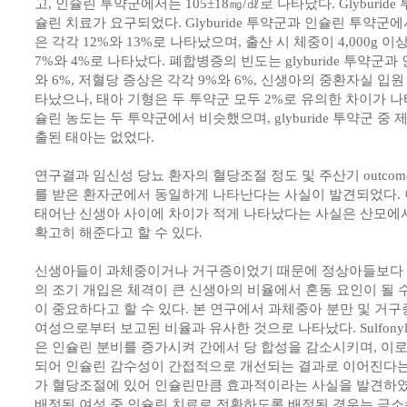
고, 인슐린 투약군에서는 105±18㎎/㎗로 나타났다. Glyburid
슐린 치료가 요구되었다. Glyburide 투약군과 인슐린 투약군
은 각각 12%와 13%로 나타났으며, 출산 시 체중이 4,000g
7%와 4%로 나타났다. 폐합병증의 빈도는 glyburide 투약군
와 6%, 저혈당 증상은 각각 9%와 6%, 신생아의 중환자실 입원
타났으나, 태아 기형은 두 투약군 모두 2%로 유의한 차이가 나
슐린 농도는 두 투약군에서 비슷했으며, glyburide 투약군 중 제대
출된 태아는 없었다.
연구결과 임신성 당뇨 환자의 혈당조절 정도 및 주산기 outcome은
를 받은 환자군에서 동일하게 나타난다는 사실이 발견되었다. 
태어난 신생아 사이에 차이가 적게 나타났다는 사실은 산모에서 gl
확고히 해준다고 할 수 있다.
신생아들이 과체중이거나 거구증이었기 때문에 정상아들보다 체
의 조기 개입은 체격이 큰 신생아의 비율에서 혼동 요인이 될 수
이 중요하다고 할 수 있다. 본 연구에서 과체중아 분만 및 거구
여성으로부터 보고된 비율과 유사한 것으로 나타났다. Sulfonyl
은 인슐린 분비를 증가시켜 간에서 당 합성을 감소시키며, 이로
되어 인슐린 감수성이 간접적으로 개선되는 결과로 이어진다는 것이
가 혈당조절에 있어 인슐린만큼 효과적이라는 사실을 발견하였으며,
배정된 여성 중 인슐린 치료로 전환하도록 배정된 경우는 극소