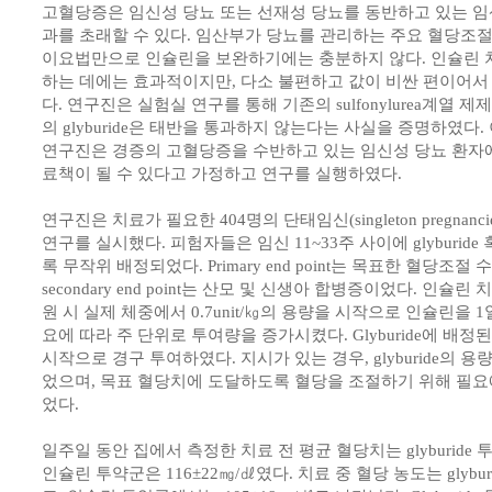
고혈당증은 임신성 당뇨 또는 선재성 당뇨를 동반하고 있는 임
과를 초래할 수 있다. 임산부가 당뇨를 관리하는 주요 혈당조
이요법만으로 인슐린을 보완하기에는 충분하지 않다. 인슐린 
하는 데에는 효과적이지만, 다소 불편하고 값이 비싼 편이어서
다. 연구진은 실험실 연구를 통해 기존의 sulfonylurea계열 제제
의 glyburide은 태반을 통과하지 않는다는 사실을 증명하였다
연구진은 경증의 고혈당증을 수반하고 있는 임신성 당뇨 환자에게 
료책이 될 수 있다고 가정하고 연구를 실행하였다.
연구진은 치료가 필요한 404명의 단태임신(singleton pregnan
연구를 실시했다. 피험자들은 임신 11~33주 사이에 glyburid
록 무작위 배정되었다. Primary end point는 목표한 혈당조
secondary end point는 산모 및 신생아 합병증이었다. 인
원 시 실제 체중에서 0.7unit/㎏의 용량을 시작으로 인슐린을 
요에 따라 주 단위로 투여량을 증가시켰다. Glyburide에 배정된
시작으로 경구 투여하였다. 지시가 있는 경우, glyburide의 용
었으며, 목표 혈당치에 도달하도록 혈당을 조절하기 위해 필요에
었다.
일주일 동안 집에서 측정한 치료 전 평균 혈당치는 glyburide 
인슐린 투약군은 116±22㎎/㎗였다. 치료 중 혈당 농도는 glybur