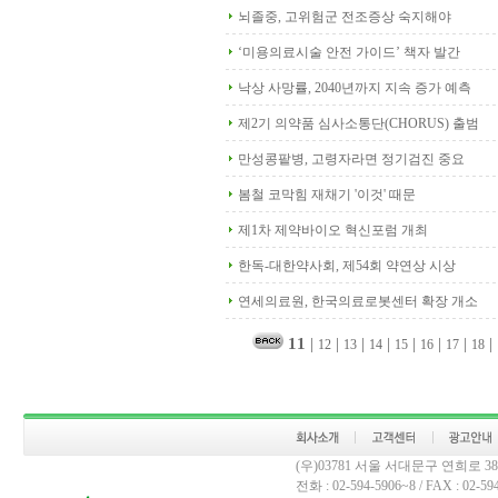
뇌졸중, 고위험군 전조증상 숙지해야
‘미용의료시술 안전 가이드’ 책자 발간
낙상 사망률, 2040년까지 지속 증가 예측
제2기 의약품 심사소통단(CHORUS) 출범
만성콩팥병, 고령자라면 정기검진 중요
봄철 코막힘 재채기 '이것' 때문
제1차 제약바이오 혁신포럼 개최
한독-대한약사회, 제54회 약연상 시상
연세의료원, 한국의료로봇센터 확장 개소
11
|
|
|
|
|
|
|
|
12
13
14
15
16
17
18
(우)03781 서울 서대문구 연희로 
전화 : 02-594-5906~8 / FAX : 02-594-