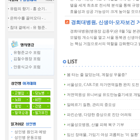
델을 세계 최초로 전사체 분석을 통해 규명
유럽의 향기 - 홍 순기..
효율성과 성공 가능성이 크게 높아질 것으로
은하수를 끌어오다 - ..
경희대병원, 신생아·모자보건 
침대 곁에서 - 유 형준..
경희대병원(병원장 김종우)은 8월 5일 본관
모델링 개소식을 열고 서울 동북권 신생
는 핵심 거점으로서의 역할을 강화했다고 밝혔
유형준교수 포럼
김철수원장 포럼
안웅식교수 포럼
봄 타는 줄 알았는데, 계절성 우울증?
서울성모, CAR-T로 자가면역질환 완치 도전
저면역원성 유니버설 유도만능줄기세포 개
알레르기 질환, 관리의 중요성
파킨슨병, 다양한 증상으로 진단 어려워
서울성모병원, 산불 피해 복구 기부
성인병 원인과 예방
임신 장애물, 가임기 여성 괴롭히는 '이 질환'
성인병 운동요법