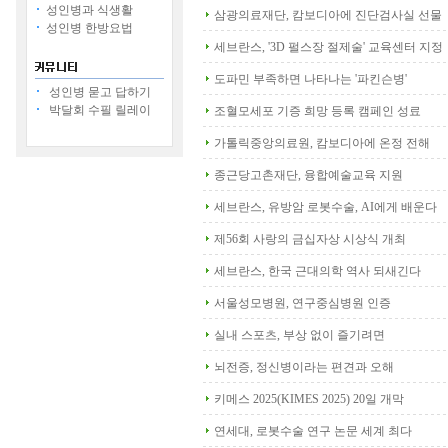
성인병과 식생활
삼광의료재단, 캄보디아에 진단검사실 선물
성인병 한방요법
세브란스, '3D 펄스장 절제술' 교육센터 지정
도파민 부족하면 나타나는 '파킨슨병'
성인병 묻고 답하기
박달회 수필 릴레이
조혈모세포 기증 희망 등록 캠페인 성료
가톨릭중앙의료원, 캄보디아에 온정 전해
종근당고촌재단, 융합예술교육 지원
세브란스, 유방암 로봇수술, AI에게 배운다
제56회 사랑의 금십자상 시상식 개최
세브란스, 한국 근대의학 역사 되새긴다
서울성모병원, 연구중심병원 인증
실내 스포츠, 부상 없이 즐기려면
뇌전증, 정신병이라는 편견과 오해
키메스 2025(KIMES 2025) 20일 개막
연세대, 로봇수술 연구 논문 세계 최다