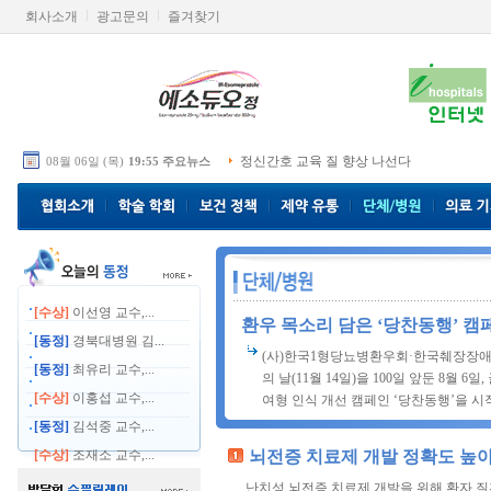
회사소개
광고문의
즐겨찾기
정신간호 교육 질 향상 나선다
08월 06일 (목)
19:55 주요뉴스
[수상]
이선영 교수,...
환우 목소리 담은 ‘당찬동행’ 캠
[동정]
경북대병원 김...
(사)한국1형당뇨병환우회·한국췌장장애
[동정]
최유리 교수,...
의 날(11월 14일)을 100일 앞둔 8월 
[수상]
이홍섭 교수,...
여형 인식 개선 캠페인 ‘당찬동행’을 시작
[동정]
김석중 교수,...
[수상]
조재소 교수,...
뇌전증 치료제 개발 정확도 높
난치성 뇌전증 치료제 개발을 위해 환자 질