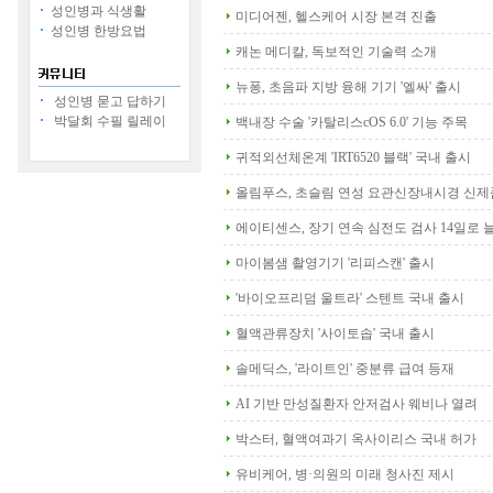
성인병과 식생활
미디어젠, 헬스케어 시장 본격 진출
성인병 한방요법
캐논 메디칼, 독보적인 기술력 소개
뉴퐁, 초음파 지방 융해 기기 '엘싸' 출시
성인병 묻고 답하기
박달회 수필 릴레이
백내장 수술 '카탈리스cOS 6.0' 기능 주목
귀적외선체온계 'IRT6520 블랙' 국내 출시
올림푸스, 초슬림 연성 요관신장내시경 신제
에이티센스, 장기 연속 심전도 검사 14일로 
마이봄샘 촬영기기 '리피스캔' 출시
'바이오프리덤 울트라' 스텐트 국내 출시
혈액관류장치 '사이토솝' 국내 출시
솔메딕스, '라이트인' 중분류 급여 등재
AI 기반 만성질환자 안저검사 웨비나 열려
박스터, 혈액여과기 옥사이리스 국내 허가
유비케어, 병·의원의 미래 청사진 제시