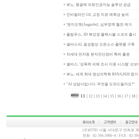
뷰노, 몽골에 의료인공지능 솔루션 공급
인비절라인 G8, 교정 치료 예측성 높여
'앤지오젯(AngioJet)', 심부정맥 혈전 제거
올림푸스, 3D 복강경 플렉시블 스코프 출시
셀바스AI, 음성합성 오픈소스 플랫폼 구축
차세대 전자동 분자진단장비 특허 출원
셀바스, '성폭력 피해 조사 지원 시스템' 선보
뷰노, 세계 최대 영상의학회 RSNA2020 참가
"AI 상담사입니다. 무엇을 도와드릴까요?"
11
|
|
|
|
|
|
|
|
12
13
14
15
16
17
18
(우)03781 서울 서대문구 연희로 
전화 : 02-594-5906~8 / FAX : 02-594-