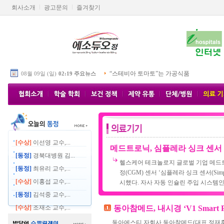
회사소개
광고문의
즐겨찾기
“스테비아 토마토”는 가공식품
08월 09일 (일)
02:19 주요뉴스
[수상]
이선영 교수,...
메드트로닉, 심플레라 싱크 센서
[동정]
경북대병원 김...
헬스케어 테크놀로지 글로벌 기업 메드트로닉
[동정]
최유리 교수,...
정(CGM) 센서 ‘심플레라 싱크 센서(Simple
[수상]
이홍섭 교수,...
시했다. 자사 자동 인슐린 주입 시스템인 미
[동정]
김석중 교수,...
[수상]
조재소 교수,...
동아참메드, 내시경 ‘V1 Smart 
동아에스티 자회사 동아참메드(대표 정재훈)