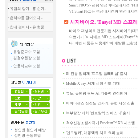
Smart PRO’와 전용 연성비디오내시경 ‘FH
유럽의 향기 - 홍 순기..
V1 Smart PRO는 경성내시경과 연성내시경
은하수를 끌어오다 - ..
시지바이오, 'Easyef MD 스프
침대 곁에서 - 유 형준..
바이오 재생의료 전문기업 시지바이오(대
의료기기 ‘이지에프 MD 스프레이(Easyef M
다. 이번 제품은 대웅제약이 개발한 고활성 
유형준교수 포럼
김철수원장 포럼
안웅식교수 포럼
폐 전용 접착제 '프로젤 플래티넘' 출시
Mobile X-ray, 세계 시장 선도 기대
뷰노, 골연령 판독 AI 기술력 인정받아
에이티센스 심전도 검사기, 유럽 시장 진출
복부탈장 패치 '벤트랄렉스 에스티' 출시
척수신경조절자극기 Proclaim™ XR 시스템
성인병 원인과 예방
'엔도앵커', 대동맥류 치료 효과 높여
성인병 운동요법