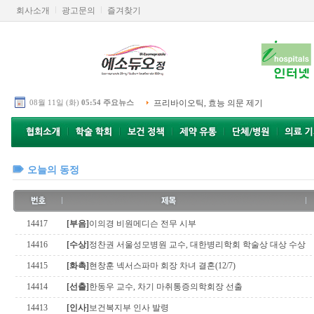
회사소개
광고문의
즐겨찾기
08월 11일 (화)
05:54 주요뉴스
프리바이오틱, 효능 의문 제기
오늘의 동정
14417
[부음]
이의경 비원메디슨 전무 시부
14416
[수상]
정찬권 서울성모병원 교수, 대한병리학회 학술상 대상 수상
14415
[화촉]
현창훈 넥서스파마 회장 차녀 결혼(12/7)
14414
[선출]
한동우 교수, 차기 마취통증의학회장 선출
14413
[인사]
보건복지부 인사 발령