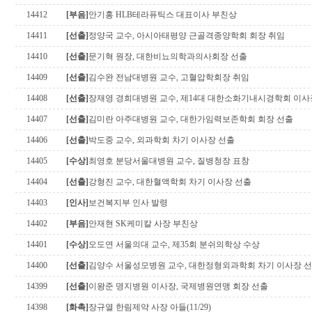
14412
[부음]
안기홍 HLB테라퓨틱스 대표이사 부친상
14411
[선출]
정양국 교수, 아시아태평양 근골격종양학회 회장 취임
14410
[선출]
문기혁 원장, 대한비뇨의학과의사회장 선출
14409
[선출]
김수완 전남대병원 교수, 고혈압학회장 취임
14408
[선출]
장재영 경희대병원 교수, 제14대 대한소화기내시경학회 이사
14407
[선출]
김미란 아주대병원 교수, 대한가임력보존학회 회장 선출
14406
[선출]
박도중 교수, 외과학회 차기 이사장 선출
14405
[수상]
최영호 분당서울대병원 교수, 질병청장 표창
14404
[선출]
강형진 교수, 대한혈액학회 차기 이사장 선출
14403
[인사]
보건복지부 인사 발령
14402
[부음]
안재현 SK케미칼 사장 부친상
14401
[수상]
오도연 서울의대 교수, 제35회 분쉬의학상 수상
14400
[선출]
김양수 서울성모병원 교수, 대한정형외과학회 차기 이사장 
14399
[선출]
이왕준 명지병원 이사장, 국제병원연맹 회장 선출
14398
[화촉]
장규열 한림제약 사장 아들(11/29)