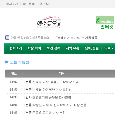
회사소개
광고문의
즐겨찾기
08월 09일 (일)
01:35 주요뉴스
“스테비아 토마토”는 가공식품
오늘의 동정
14497
[선출]
손병철 교수, 통증연구학회장 취임
14496
[부음]
손태화 한림제약 이사 모친상
14495
[인사]
질병관리청 공무원 인사발령
14494
[선출]
박중신 교수, 대한의학회 차기 회장 선출
14493
[부음]
문종훈 종근당 이사 부친