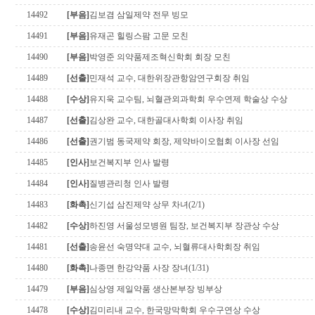
14492
[부음]
김보겸 삼일제약 전무 빙모
14491
[부음]
유재곤 힐링스팜 고문 모친
14490
[부음]
박영준 의약품제조혁신학회 회장 모친
14489
[선출]
민재석 교수, 대한위장관항암연구회장 취임
14488
[수상]
유지욱 교수팀, 뇌혈관외과학회 우수연제 학술상 수상
14487
[선출]
김상완 교수, 대한골대사학회 이사장 취임
14486
[선출]
권기범 동국제약 회장, 제약바이오협회 이사장 선임
14485
[인사]
보건복지부 인사 발령
14484
[인사]
질병관리청 인사 발령
14483
[화촉]
신기섭 삼진제약 상무 차녀(2/1)
14482
[수상]
하진영 서울성모병원 팀장, 보건복지부 장관상 수상
14481
[선출]
송윤선 숙명약대 교수, 뇌혈류대사학회장 취임
14480
[화촉]
나종면 한강약품 사장 장녀(1/31)
14479
[부음]
심상영 제일약품 생산본부장 빙부상
14478
[수상]
김미리내 교수, 한국망막학회 우수구연상 수상