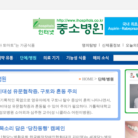
아 토마토”는 가공식품
명의탐방
신제품정보
오늘의
>
HOME
단체/병원
비대성 유문협착증, 구토와 혼동 주의
 기록적인 폭염으로 영유아에게 구토나 탈수 증상이 흔히 나타나면서,
 비대성 유문협착증과 혼동될 수 있어 주의가 필요하다. 가톨릭대학교
성모병원 소아외과 심주현 교수(성 니콜라스 어린이병원)..
목소리 담은 ‘당찬동행’ 캠페인
국1형당뇨병환우회·한국췌장장애인협회(대표 김미영)는 세계당뇨병의