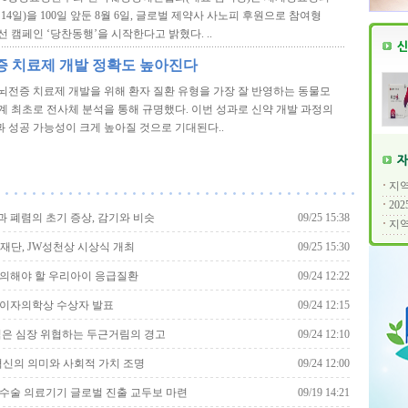
월 14일)을 100일 앞둔 8월 6일, 글로벌 제약사 사노피 후원으로 참여형
선 캠페인 ‘당찬동행’을 시작한다고 밝혔다. ..
증 치료제 개발 정확도 높아진다
뇌전증 치료제 개발을 위해 환자 질환 유형을 가장 잘 반영하는 동물모
계 최초로 전사체 분석을 통해 규명했다. 이번 성과로 신약 개발 과정의
 성공 가능성이 크게 높아질 것으로 기대된다..
지역
20
 폐렴의 초기 증상, 감기와 비슷
09/25 15:38
지역
재단, JW성천상 시상식 개최
09/25 15:30
의해야 할 우리아이 응급질환
09/24 12:22
화이자의학상 수상자 발표
09/24 12:15
젊은 심장 위협하는 두근거림의 경고
09/24 12:10
, 혁신의 의미와 사회적 가치 조명
09/24 12:00
수술 의료기기 글로벌 진출 교두보 마련
09/19 14:21