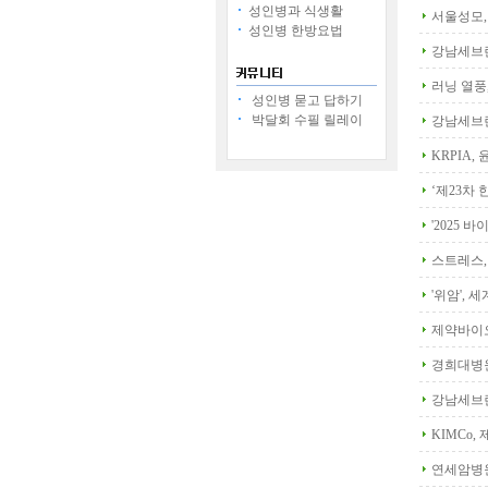
성인병과 식생활
서울성모,
성인병 한방요법
강남세브란
러닝 열풍
성인병 묻고 답하기
박달회 수필 릴레이
강남세브란
KRPIA
‘제23차
'2025 
스트레스,
'위암', 
제약바이오
경희대병원
강남세브란
KIMCo
연세암병원