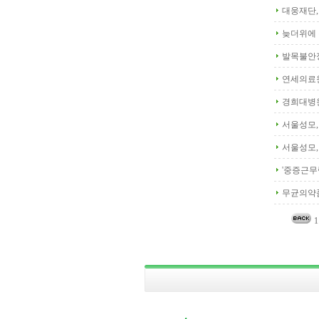
대웅재단,
늦더위에 
발목불안정
연세의료원
경희대병원
서울성모,
서울성모,
'중증근무
무균의약품
1