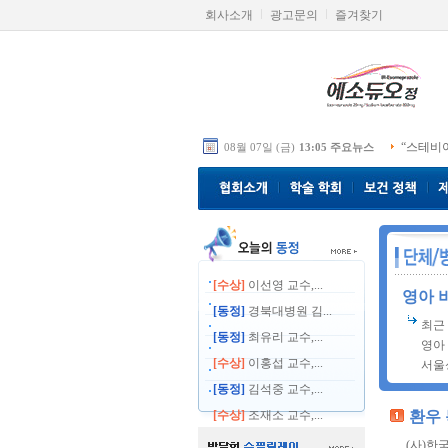
회사소개
광고문의
즐겨찾기
“스테비
08월 07일 (금)
13:05 주요뉴스
[수상]
이선영 교수,...
영아 
[동정]
경북대병원 김...
최근
[동정]
최유리 교수,...
영아
[수상]
이홍섭 교수,...
서울
[동정]
김석중 교수,...
[수상]
조재소 교수,...
환우 
(사)한