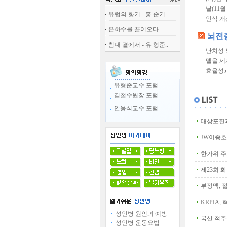
날(11
유럽의 향기 - 홍 순기..
인식 개
은하수를 끌어오다 - ..
뇌전
침대 곁에서 - 유 형준..
난치성 
델을 세
효율성과
유형준교수 포럼
김철수원장 포럼
안웅식교수 포럼
대상포진과
JW이종호
한가위 주
제23회 
부정맥, 
KRPIA
성인병 원인과 예방
국산 척추
성인병 운동요법