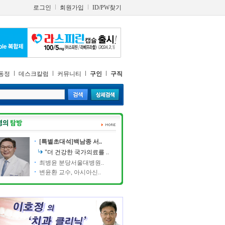
로그인
회원가입
ID/PW찾기
동정
데스크칼럼
커뮤니티
구인
구직
[특별초대석]백남종 서..
"더 건강한 국가의료를 ..
최병윤 분당서울대병원..
변윤환 교수, 아시아신..