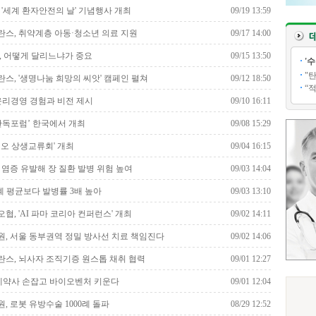
 '세계 환자안전의 날' 기념행사 개최
09/19 13:59
스, 취약계층 아동·청소년 의료 지원
09/17 14:00
, 어떻게 달리느냐가 중요
09/15 13:50
'
"
스, '생명나눔 희망의 씨앗' 캠페인 펼쳐
09/12 18:50
“
, 윤리경영 경험과 비전 제시
09/10 16:11
 한독포럼’ 한국에서 개최
09/08 15:29
바이오 상생교류회' 개최
09/04 16:15
 염증 유발해 장 질환 발병 위험 높여
09/03 14:04
세계 평균보다 발병률 3배 높아
09/03 13:10
협, 'AI 파마 코리아 컨퍼런스' 개최
09/02 14:11
, 서울 동부권역 정밀 방사선 치료 책임진다
09/02 14:06
스, 뇌사자 조직기증 원스톱 채취 협력
09/01 12:27
, 제약사 손잡고 바이오벤처 키운다
09/01 12:04
, 로봇 유방수술 1000례 돌파
08/29 12:52