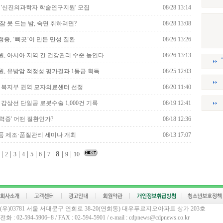
 '신진의과학자 학술연구지원' 모집
08/28 13:14
잠 못 드는 밤, 숙면 취하려면?
08/28 13:08
증, ‘삐끗’이 만든 만성 질환
08/26 13:26
, 아시아 지역 간 건강관리 수준 높인다
08/26 13:13
, 유방암 적정성 평가결과 1등급 획득
08/25 12:03
 복지부 권역 모자의료센터 선정
08/20 11:40
 갑상선 단일공 로봇수술 1,000건 기록
08/19 12:41
력증' 어떤 질환인가?
08/18 12:36
 제조·품질관리 세미나 개최
08/13 17:07
|
|
|
|
|
|
|
8
|
|
2
3
4
5
6
7
9
10
(우)03781 서울 서대문구 연희로 38-20(연희동) 대우푸르지오아파트 상가 203호
전화 : 02-594-5906~8 / FAX : 02-594-5901 / e-mail : cdpnews@cdpnews.co.kr