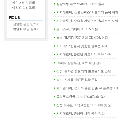
성인병과 식생활
심방세동 치료 VARIPULSE™ 출시
성인병 한방요법
시지메드텍, '스텔스픽스' 의료기기 품목 허
시안솔루션, 수술용 가이던스 '올시스트' 도
성인병 묻고 답하기
박달회 수필 릴레이
셀바스AI, 리디에 AI TTS 적용
뷰노, 'HATIV P30' 유럽 CE MDR 인증
시지메드텍, 환자 맞춤형 솔루션 확대
시지메드텍, 글로벌 의료기기 공략 가속
DK메디칼솔루션, 의료 혁신 선도
삼성, 분과별 진단기기 포트폴리오 소개
뷰노, 신제품 HATIV K30 론칭
제이엘케이, '경막하 출혈 검출 AI 솔루션' F
올림푸스한국, '아이틴드(iTind)' 출시
삼성메디슨, 바닥고정형 엑스레이 첫 선
시지메드텍, 중남미 시장 공략 강화