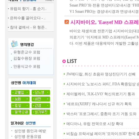
Smart PRO’와 전용 연성비디오내시경 ‘FH
유럽의 향기 - 홍 순기..
V1 Smart PRO는 경성내시경과 연성내시경
은하수를 끌어오다 - ..
시지바이오, 'Easyef MD 스프
침대 곁에서 - 유 형준..
바이오 재생의료 전문기업 시지바이오(대
의료기기 ‘이지에프 MD 스프레이(Easyef M
다. 이번 제품은 대웅제약이 개발한 고활성 
유형준교수 포럼
김철수원장 포럼
안웅식교수 포럼
JW메디칼, 최신 초음파 영상진단기기 선봬
시지바이오 '노보시스 퍼티', FDA 확증임상 
제이엘케이, 'JLK-LVO' 혁신의료기기 통과
'세르프(XERF)' 캐나다서 신규 허가 획득
박스터 '프로그레사', 중환자 조기 거동 도와
메디아나, 유럽 전역으로 시장 확대
성인병 원인과 예방
비침습 프락셔널 레이저 '모자이크3D' 한국 
성인병 운동요법