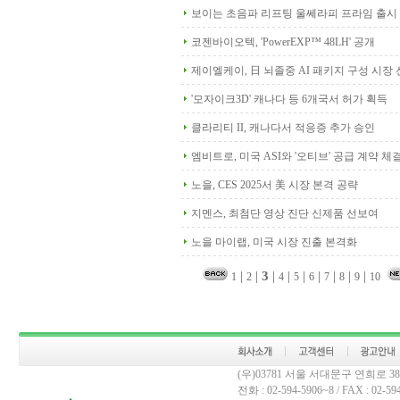
보이는 초음파 리프팅 울쎄라피 프라임 출시
코젠바이오텍, 'PowerEXP™ 48LH' 공개
제이엘케이, 日 뇌졸중 AI 패키지 구성 시장
'모자이크3D' 캐나다 등 6개국서 허가 획득
클라리티 II, 캐나다서 적응증 추가 승인
엠비트로, 미국 ASI와 '오티브' 공급 계약 체
노을, CES 2025서 美 시장 본격 공략
지멘스, 최첨단 영상 진단 신제품 선보여
노을 마이랩, 미국 시장 진출 본격화
|
|
3
|
|
|
|
|
|
|
1
2
4
5
6
7
8
9
10
(우)03781 서울 서대문구 연희로 
전화 : 02-594-5906~8 / FAX : 02-594-