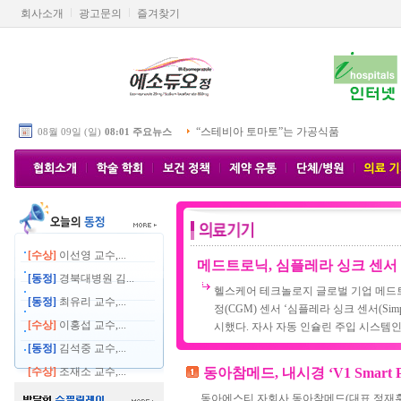
회사소개
광고문의
즐겨찾기
“스테비아 토마토”는 가공식품
08월 09일 (일)
08:01 주요뉴스
[수상]
이선영 교수,...
메드트로닉, 심플레라 싱크 센서
[동정]
경북대병원 김...
헬스케어 테크놀로지 글로벌 기업 메드트로닉
[동정]
최유리 교수,...
정(CGM) 센서 ‘심플레라 싱크 센서(Simple
[수상]
이홍섭 교수,...
시했다. 자사 자동 인슐린 주입 시스템인 미
[동정]
김석중 교수,...
[수상]
조재소 교수,...
동아참메드, 내시경 ‘V1 Smart 
동아에스티 자회사 동아참메드(대표 정재훈)