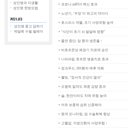
성인병과 식생활
코로나 mRNA 백신 효과
성인병 한방요법
노년기, ‘우정’이 최고의 약이다
호스피스 약물, 조기 사망위험 높여
성인병 묻고 답하기
박달회 수필 릴레이
“식단이 초기 뇌 발달에 영향”
흡연 중단, 암 환자 생존율 ↑
비호르몬성 폐경기 치료제 승인
니라파립·호르몬 병용치료 효과
정크푸드, MS환자 예후 악화
웰빙, “정서적 건강이 열쇠”
오젬픽 알약도 체중 감량 효과
술, 한잔이라도 치매 위험 높여
어유 보충제 섭취 신중해야
원격 모니터링, 암 수술회복 향상
고혈압, 지방간환자 사망위험 ↑