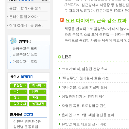
(PMOS)'이 심근경색과 뇌졸중 등 심혈관
유럽의 향기 - 홍 순기..
구 결과가 발표됐다. 전문가들은 PMOS 환
은하수를 끌어오다 - ..
요요 다이어트, 근육 감소 효과
침대 곁에서 - 유 형준..
체중을 반복적으로 감량했다가 다시 늘어나
층의 근육 감소를 크게 촉진할 수 있다는 연
복적으로 증감한 사람은 체중이 비교적 안
유형준교수 포럼
김철수원장 포럼
안웅식교수 포럼
코코아·베리, 심혈관 건강 효과
‘듀필루맙’, 천식환자 호흡 개선
헤나 성분, 간질환 치료에 활용
심혈관관리가 뇌 건강의 핵심
오염된 육류, 요로감염증 원인
온라인 프로그램, 폐암 검진률 높여
성인병 원인과 예방
유방암 치료 새로운 전기 마련
성인병 운동요법