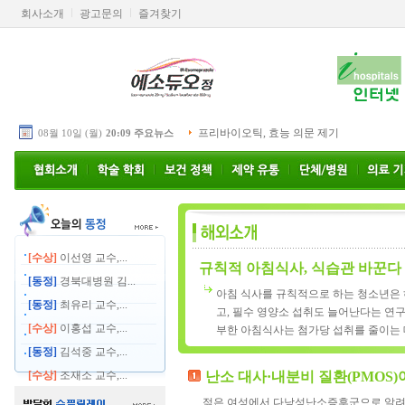
회사소개
광고문의
즐겨찾기
프리바이오틱, 효능 의문 제기
08월 10일 (월)
20:09 주요뉴스
[수상]
이선영 교수,...
규칙적 아침식사, 식습관 바꾼다
[동정]
경북대병원 김...
아침 식사를 규칙적으로 하는 청소년은 
[동정]
최유리 교수,...
고, 필수 영양소 섭취도 늘어난다는 연구
[수상]
이홍섭 교수,...
부한 아침식사는 첨가당 섭취를 줄이는 데
[동정]
김석중 교수,...
[수상]
조재소 교수,...
난소 대사·내분비 질환(PMOS)
젊은 여성에서 다낭성난소증후군으로 알