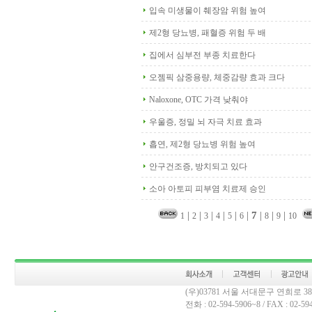
입속 미생물이 췌장암 위험 높여
제2형 당뇨병, 패혈증 위험 두 배
집에서 심부전 부종 치료한다
오젬픽 삼중용량, 체중감량 효과 크다
Naloxone, OTC 가격 낮춰야
우울증, 정밀 뇌 자극 치료 효과
흡연, 제2형 당뇨병 위험 높여
안구건조증, 방치되고 있다
소아 아토피 피부염 치료제 승인
|
|
|
|
|
|
7
|
|
|
1
2
3
4
5
6
8
9
10
(우)03781 서울 서대문구 연희로 
전화 : 02-594-5906~8 / FAX : 02-594-