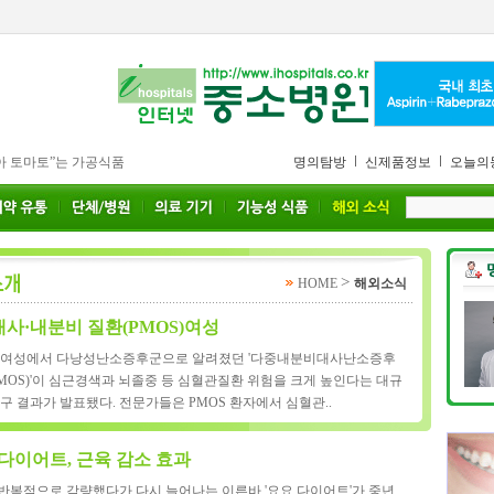
아 토마토”는 가공식품
명의탐방
신제품정보
오늘의
>
HOME
해외소식
대사·내분비 질환(PMOS)여성
 여성에서 다낭성난소증후군으로 알려졌던 '다중내분비대사난소증후
PMOS)'이 심근경색과 뇌졸중 등 심혈관질환 위험을 크게 높인다는 대규
연구 결과가 발표됐다. 전문가들은 PMOS 환자에서 심혈관..
다이어트, 근육 감소 효과
반복적으로 감량했다가 다시 늘어나는 이른바 '요요 다이어트'가 중년