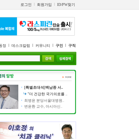
로그인
회원가입
ID/PW찾기
동정
데스크칼럼
커뮤니티
구인
구직
[특별초대석]백남종 서..
"더 건강한 국가의료를 ..
최병윤 분당서울대병원..
변윤환 교수, 아시아신..