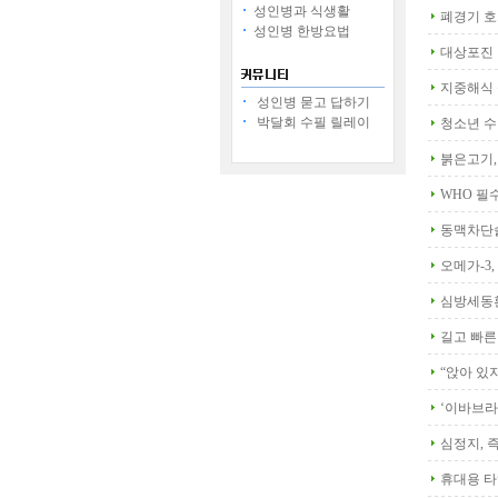
성인병과 식생활
폐경기 호
성인병 한방요법
대상포진 
지중해식 
성인병 묻고 답하기
박달회 수필 릴레이
청소년 수
붉은고기,
WHO 필
동맥차단술
오메가-3,
심방세동환
길고 빠른
“앉아 있지
‘이바브라
심정지, 
휴대용 타