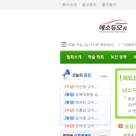
회사소개
광고문의
즐겨찾기
“스테비
08월 09일 (일)
17:01 주요뉴스
[수상]
이선영 교수,...
난소 
[동정]
경북대병원 김...
젊은
[동정]
최유리 교수,...
군(
[수상]
이홍섭 교수,...
모 
[동정]
김석중 교수,...
[수상]
조재소 교수,...
요요 
체중을 