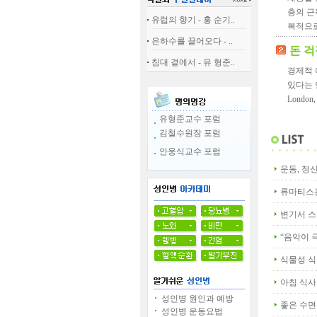
층의 근
유럽의 향기 - 홍 순기..
복적으로
은하수를 끌어오다 - ..
돈 걱
침대 곁에서 - 유 형준..
경제적 
있다는 연
Londo
유형준교수 포럼
김철수원장 포럼
안웅식교수 포럼
운동, 정
류마티스관
변기서 스
“음악이 
식물성 식
아침 식사
성인병 원인과 예방
좋은 수면
성인병 운동요법