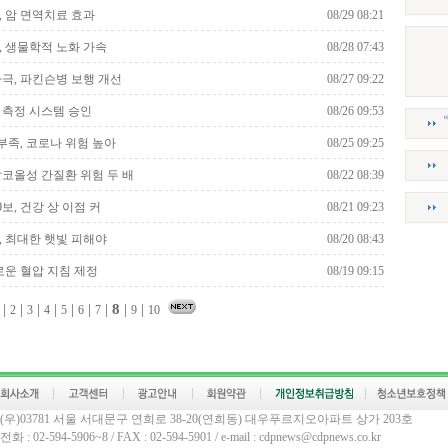
, 암 면역치료 효과
08/29 08:21
, 생물학적 노화 가속
08/28 07:43
자극, 파킨슨병 보행 개선
08/27 09:22
당 측정 시스템 승인
08/26 09:53
부족, 코로나 위험 높아
08/25 09:25
알코올성 간질환 위험 두 배
08/22 08:39
00보, 건강 상 이점 커
08/21 09:23
, 최대한 햇빛 피해야
08/20 08:43
새로운 혈압 지침 제정
08/19 09:15
|
|
|
|
|
|
|
8
|
|
2
3
4
5
6
7
9
10
(우)03781 서울 서대문구 연희로 38-20(연희동) 대우푸르지오아파트 상가 203호
전화 : 02-594-5906~8 / FAX : 02-594-5901 / e-mail : cdpnews@cdpnews.co.kr