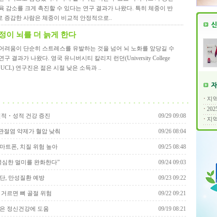
육 감소를 크게 촉진할 수 있다는 연구 결과가 나왔다. 특히 체중이 반
 증감한 사람은 체중이 비교적 안정적으로..
정이 뇌를 더 늙게 한다
어려움이 단순히 스트레스를 유발하는 것을 넘어 뇌 노화를 앞당길 수
구 결과가 나왔다. 영국 유니버시티 칼리지 런던(University College
n, UCL) 연구진은 젊은 시절 낮은 소득과 ..
지역
20
신적・성적 건강 증진
09/29 09:08
지역
절염 약제가 혈압 낮춰
09/26 08:04
마트폰, 치질 위험 높아
09/25 08:48
극심한 멀미를 완화한다”
09/24 09:03
단, 만성질환 예방
09/23 09:22
 거르면 뼈 골절 위험
09/22 09:21
은 정신건강에 도움
09/19 08:21