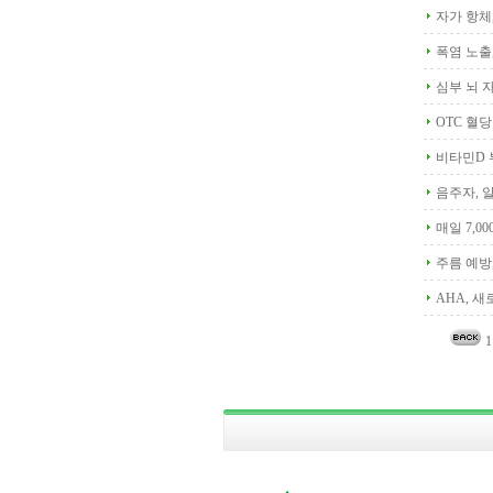
자가 항체
폭염 노출
심부 뇌 
OTC 혈
비타민D 
음주자, 
매일 7,0
주름 예방
AHA, 
1